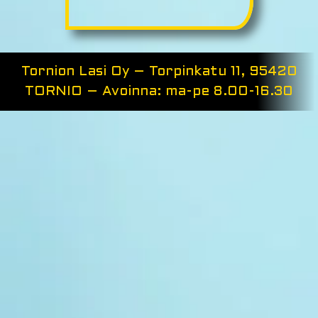
Tornion Lasi Oy – Torpinkatu 11, 95420
TORNIO – Avoinna: ma-pe 8.00-16.30