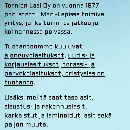
Tornion Lasi Oy on vuonna 1977
perustettu Meri-Lapissa toimiva
yritys, jonka toiminta jatkuu jo
kolmannessa polvessa.
Tuotantoomme kuuluvat
ajoneuvolasitukset
,
uudis- ja
korjauslasitukset, terassi- ja
parvekelasitukset, eristyslasien
tuotanto
.
Lisäksi meiltä saat tasolasit,
sisustus- ja rakennuslasit,
karkaistut ja laminoidut lasit sekä
paljon muuta.