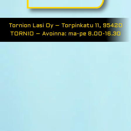
Tornion Lasi Oy – Torpinkatu 11, 95420
TORNIO – Avoinna: ma-pe 8.00-16.30