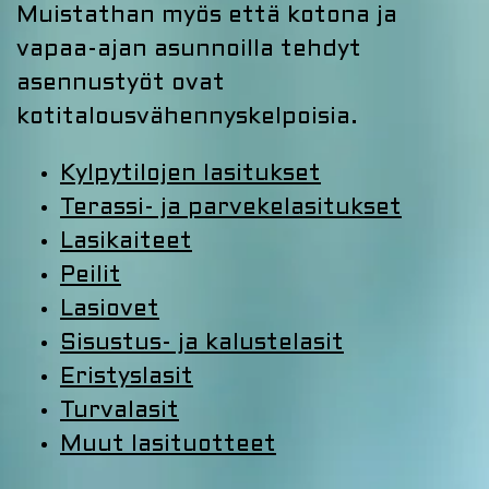
Muistathan myös että kotona ja
vapaa-ajan asunnoilla tehdyt
asennustyöt ovat
kotitalousvähennyskelpoisia.
Kylpytilojen lasitukset
Terassi- ja parvekelasitukset
Lasikaiteet
Peilit
Lasiovet
Sisustus- ja kalustelasit
Eristyslasit
Turvalasit
Muut lasituotteet