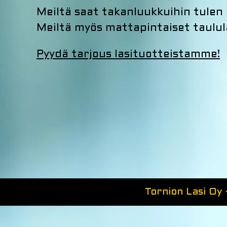
Meiltä saat takanluukkuihin tulen k
Meiltä myös mattapintaiset taulul
Pyydä tarjous lasituotteistamme!
Tornion Lasi Oy