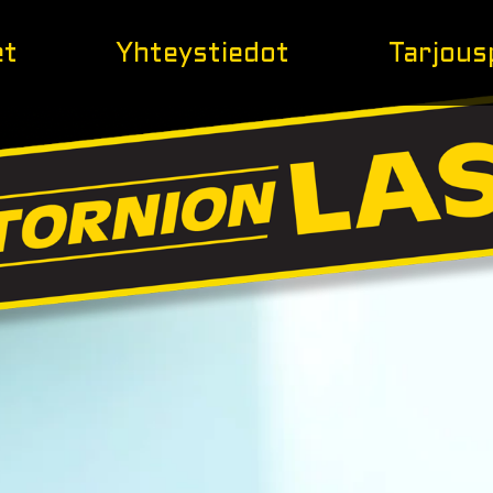
et
Yhteystiedot
Tarjous