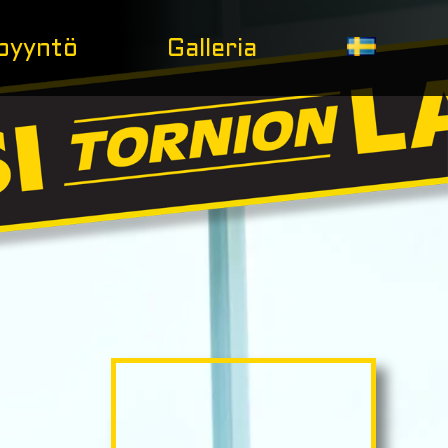
pyyntö
Galleria