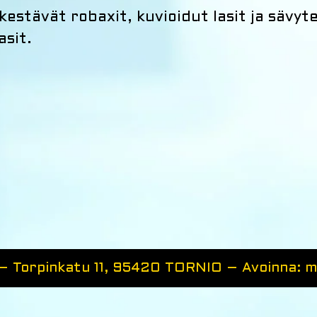
estävät robaxit, kuvioidut lasit ja sävytet
asit.
 – Torpinkatu 11, 95420 TORNIO – Avoinna: 